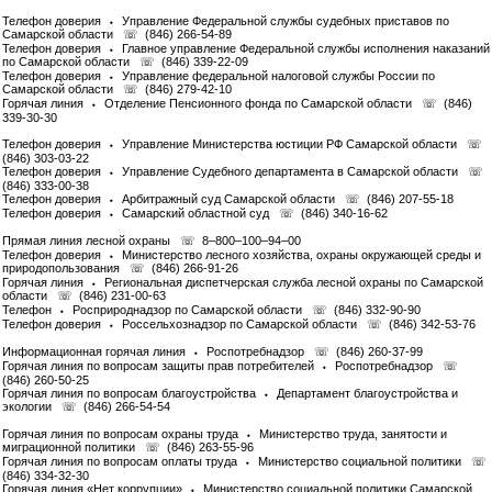
Телефон доверия ⬩ Управление Федеральной службы судебных приставов по
Самарской области ☏ (846) 266-54-89
Телефон доверия ⬩ Главное управление Федеральной службы исполнения наказаний
по Самарской области ☏ (846) 339-22-09
Телефон доверия ⬩ Управление федеральной налоговой службы России по
Самарской области ☏ (846) 279-42-10
Горячая линия ⬩ Отделение Пенсионного фонда по Самарской области ☏ (846)
339-30-30
Телефон доверия ⬩ Управление Министерства юстиции РФ Самарской области ☏
(846) 303-03-22
Телефон доверия ⬩ Управление Судебного департамента в Самарской области ☏
(846) 333-00-38
Телефон доверия ⬩ Арбитражный суд Самарской области ☏ (846) 207-55-18
Телефон доверия ⬩ Самарский областной суд ☏ (846) 340-16-62
Прямая линия лесной охраны ☏ 8–800–100–94–00
Телефон доверия ⬩ Министерство лесного хозяйства, охраны окружающей среды и
природопользования ☏ (846) 266-91-26
Горячая линия ⬩ Региональная диспетчерская служба лесной охраны по Самарской
области ☏ (846) 231-00-63
Телефон ⬩ Росприроднадзор по Самарской области ☏ (846) 332-90-90
Телефон доверия ⬩ Россельхознадзор по Самарской области ☏ (846) 342-53-76
Информационная горячая линия ⬩ Роспотребнадзор ☏ (846) 260-37-99
Горячая линия по вопросам защиты прав потребителей ⬩ Роспотребнадзор ☏
(846) 260-50-25
Горячая линия по вопросам благоустройства ⬩ Департамент благоустройства и
экологии ☏ (846) 266-54-54
Горячая линия по вопросам охраны труда ⬩ Министерство труда, занятости и
миграционной политики ☏ (846) 263-55-96
Горячая линия по вопросам оплаты труда ⬩ Министерство социальной политики ☏
(846) 334-32-30
Горячая линия «Нет коррупции» ⬩ Министерство социальной политики Самарской