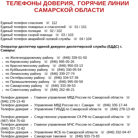
ТЕЛЕФОНЫ ДОВЕРИЯ, ГОРЯЧИЕ ЛИНИИ
САМАРСКОЙ ОБЛАСТИ
Единый телефон спасения ☏ 112
Единый телефон пожарных и спасателей ☏ 01 / 101
Единый телефон полиции ☏ 02 / 102
Единый телефон скорой помощи ☏ 03 / 103
Единый телефон аварийной газовой службы ☏ 04 / 104
Оператор-диспетчер единой дежурно-диспетчерской службы (ЕДДС) г.
Самары:
⬩ по Железнодорожному району ☏ (846) 339-01-50
⬩ по Кировскому району ☏ (846) 995-05-26
⬩ по Красноглинскому району ☏ (846) 950-03-13
⬩ по Куйбышевскому району ☏ (846) 330-05-54
⬩ по Ленинскому району ☏ (846) 339-27-74
⬩ по Октябрьскому району ☏ (846) 334-57-39
⬩ по Промышленному району ☏ (846) 995-00-59
⬩ по Самарскому району ☏ (846) 333-39-53
⬩ по Советскому району ☏ (846) 262-46-21
Телефон доверия ⬩ Главное управление МВД России по Самарской области ☏
(846) 278-13-40
Телефон доверия ⬩ Управление МВД России по г. Самаре ☏ (846) 335-17-44
Телефон доверия ⬩ Управление ГИБДД по Самарской области ☏ (846) 278-13-40
Телефон доверия ⬩ Следственное управление СК РФ по Самарской области ☏
(987) 954-75-60
Телефон доверия ⬩ Главное управление МЧС России по Самарской области ☏
(846) 337-72-82
Телефон доверия ⬩ Управление ФСБ по Самарской области ☏ (846) 332-04-47
Телефон доверия ⬩ Самарская таможня ☏ (846) 933-73-83