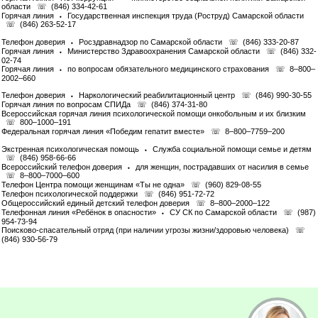
области ☏ (846) 334-42-61
Горячая линия ⬩ Государственная инспекция труда (Роструд) Самарской области
☏ (846) 263-52-17
Телефон доверия ⬩ Росздравнадзор по Самарской области ☏ (846) 333-20-87
Горячая линия ⬩ Министерство Здравоохранения Самарской области ☏ (846) 332-
02-74
Горячая линия ⬩ по вопросам обязательного медицинского страхования ☏ 8–800–
2002–660
Телефон доверия ⬩ Наркологический реабилитационный центр ☏ (846) 990-30-55
Горячая линия по вопросам СПИДа ☏ (846) 374-31-80
Всероссийская горячая линия психологической помощи онкобольным и их близким
☏ 800–1000–191
Федеральная горячая линия «Победим гепатит вместе» ☏ 8–800–7759–200
Экстренная психологическая помощь ⬩ Служба социальной помощи семье и детям
☏ (846) 958-66-66
Всероссийский телефон доверия ⬩ для женщин, пострадавших от насилия в семье
☏ 8–800–7000–600
Телефон Центра помощи женщинам «Ты не одна» ☏ (960) 829-08-55
Телефон психологической поддержки ☏ (846) 951-72-72
Общероссийский единый детский телефон доверия ☏ 8–800–2000–122
Телефонная линия «Ребёнок в опасности» ⬩ СУ СК по Самарской области ☏ (987)
954-73-94
Поисково-спасательный отряд (при наличии угрозы жизни/здоровью человека) ☏
(846) 930-56-79